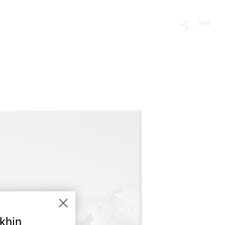
RUS
khin