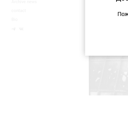
Аrchive news
contact
Пож
Bio