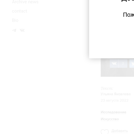
Аrchive news
contact
Пож
Bio