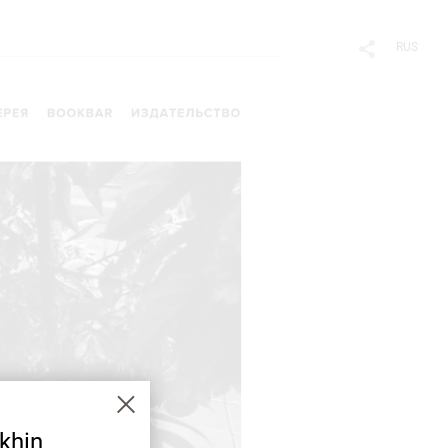
RUS
khin