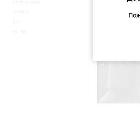
Аrchive news
contact
Пож
Bio