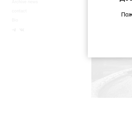
Аrchive news
contact
Пож
Bio