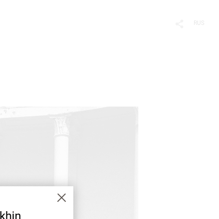
RUS
khin