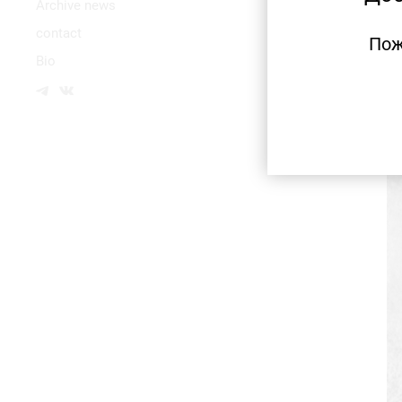
Аrchive news
contact
Пож
Bio