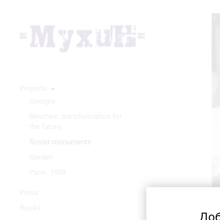
Projects
▼
Georgia
Benches: transformation for
the future
Soviet monuments
Garden
Paris. 1999
Press
Books
Доб