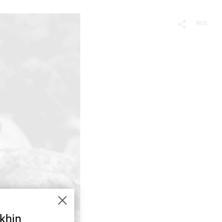
RUS
khin