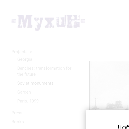
Projects
▼
Georgia
Benches: transformation for
the future
Soviet monuments
Garden
Paris. 1999
Press
Books
Доб