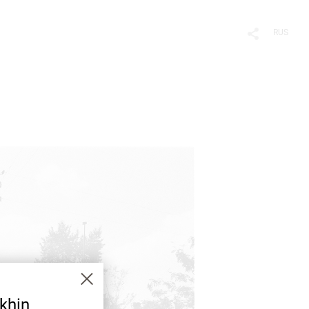
RUS
khin