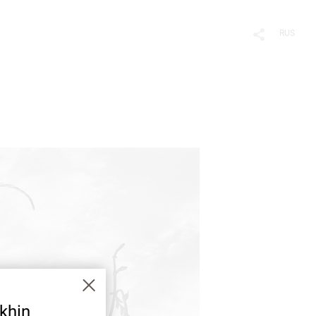
RUS
khin