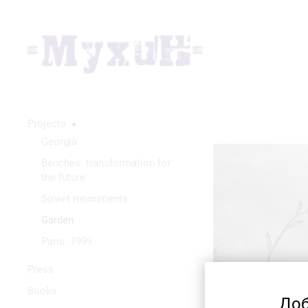
Projects
▼
Georgia
Benches: transformation for
the future
Soviet monuments
Garden
Paris. 1999
Press
Books
Доб