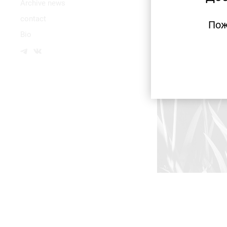
Аrchive news
contact
Пож
Bio