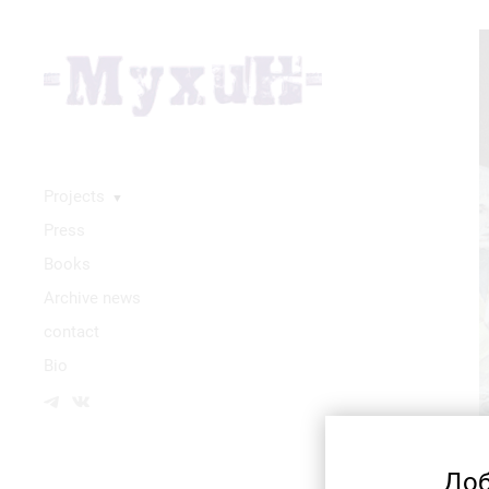
Projects
▼
Press
Books
Аrchive news
contact
Bio
Доб