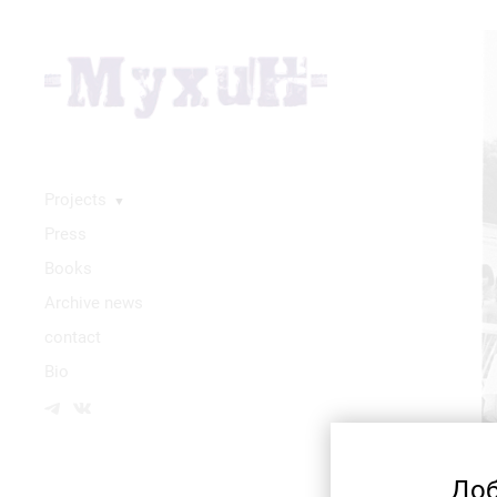
Projects
▼
Press
Books
Аrchive news
contact
Bio
Доб