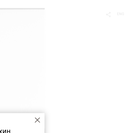
ENG
хин