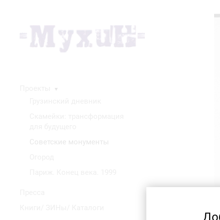
Проекты
▼
Грузинский дневник
Скамейки: трансформация
для будущего
Советские монументы
Огород
Париж. Конец века. 1999
Пресса
Книги/ ЗИНы/ Каталоги
До