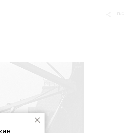
ENG
хин