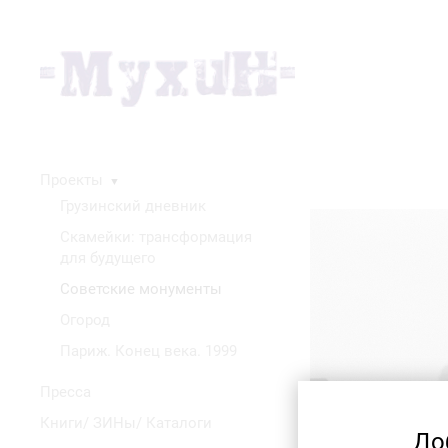
Проекты
▼
Грузинский дневник
Скамейки: трансформация
для будущего
Советские монументы
Огород
Париж. Конец века. 1999
Пресса
Книги/ ЗИНы/ Каталоги
До