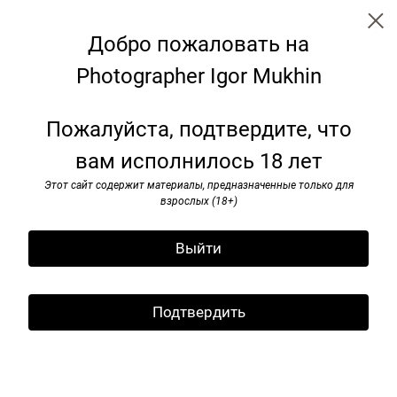
Добро пожаловать на
Photographer Igor Mukhin
← Все записи
Archive
Tags
Пожалуйста, подтвердите, что
вам исполнилось 18 лет
Игорь Мухин«Попасть к
Пугачевой и съесть пельмени
Этот сайт содержит материалы, предназначенные только для
взрослых (18+)
— тоже рок-н-ролл»
Выйти
26 August 2016
Подтвердить