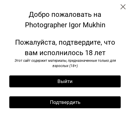
Добро пожаловать на
Photographer Igor Mukhin
← Все записи
Archive
Tags
Пожалуйста, подтвердите, что
вам исполнилось 18 лет
Igor Moukhin by Taryn Jones. Art
in Russia
Этот сайт содержит материалы, предназначенные только для
взрослых (18+)
09 March 2012
Выйти
Edit
Edit with WPBakery Page Builder
Considered to be one of Russia’s most brilliant
Подтвердить
contemporary photographers,
Igor Vladimirovich
Moukhin
was born in Moscow on November 19,
1961. Although he realized his passion for