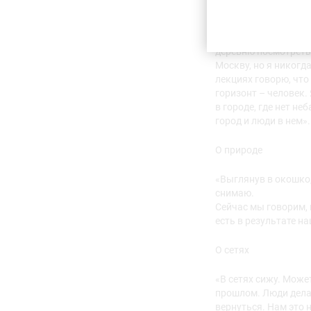
меня горизонт – лин
и шестнадцатиэтажны
горизонта не бывает.
деревню посмотреть,
Москву, но я никогда
лекциях говорю, что
горизонт – человек. 
в городе, где нет н
город и люди в нем».
О природе
«Выглянув в окошко, 
снимаю.
Сейчас мы говорим, и
есть в результате на
О сетях
«В сетях сижу. Може
прошлом. Люди дела
вернуться. Нам это 