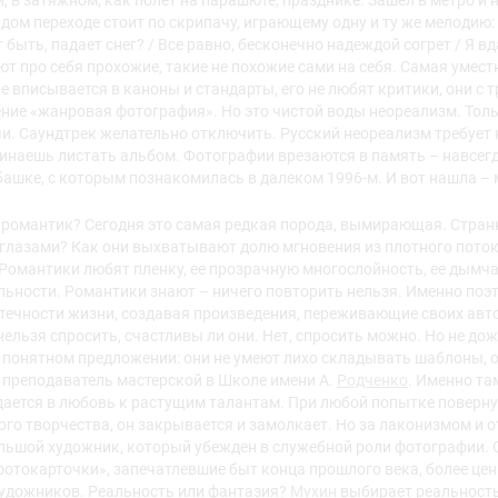
, в затяжном, как полет на парашюте, празднике. Зашел в метро и н
дом переходе стоит по скрипачу, играющему одну и ту же мелодию:
 быть, падает снег? / Все равно, бесконечно надеждой согрет / Я вд
ют про себя прохожие, такие не похожие сами на себя. Самая умест
е вписывается в каноны и стандарты, его не любят критики, они с 
ние «жанровая фотография». Но это чистой воды неореализм. Тол
и. Саундтрек желательно отключить. Русский неореализм требует н
чинаешь листать альбом. Фотографии врезаются в память – навсегд
башке, с которым познакомилась в далеком 1996-м. И вот нашла – 
 романтик? Сегодня это самая редкая порода, вымирающая. Странн
лазами? Как они выхватывают долю мгновения из плотного пото
Романтики любят пленку, ее прозрачную многослойность, ее дымчат
ьности. Романтики знают – ничего повторить нельзя. Именно поэт
ечности жизни, создавая произведения, переживающие своих авто
нельзя спросить, счастливы ли они. Нет, спросить можно. Но не до
понятном предложении: они не умеют лихо складывать шаблоны, ор
 преподаватель мастерской в Школе имени А.
Родченко
. Именно та
ется в любовь к растущим талантам. При любой попытке повернут
ого творчества, он закрывается и замолкает. Но за лаконизмом и 
льшой художник, который убежден в служебной роли фотографии. О
отокарточки», запечатлевшие быт конца прошлого века, более цен
удожников. Реальность или фантазия?
Мухин
выбирает реальность,