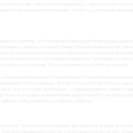
енное занятие. Наверное, это зависимость, через которую тоже н
ция от нас скрывается, и иллюзия, что вот тут, в соцсетях, мы узна
ринять студентов, с которыми мы будем существовать рядом два г
озитивных. Они больше знают и имеют больше возможностей, чем м
записи по три месяца за книжкой в библиотеке, которую перед тобо
упно! Но и непонятно, что со всем этим делать. Проблемы-то у них 
остается, как и раньше. Только увеличилось количество знаний».
 с московской окраины, который учился в строительном колледже.
ой выбор в пользу свободы. Все просто: не хотел бесполезно сидеть
работу. Все, что от вас требовалось, – вовремя прий­ти, повесить 
ди стояли в очередях, ходили в баню, решали какие-то бытовые про
прийти, чтобы отметиться, и пиджак забрать».
е счастье… То, что есть в настоящем, мне нравится. И вряд ли что-то
 Я не знаю параметров счастья. У меня окна выходят на загс, и там