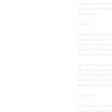
совершенно бессмысл
что какая-то информа
происходит».
О школе
«Нам в школу надо п
самых красивых и п
видят, не стоят на 
прочитать. Все дост
возрастных порогов 
«Я – обычный парень
потому что сделал св
застал, обесценило 
полдня “гулять”. Лю
вечером нужно было 
О счастье
«Я не знаю, что тако
что было в прошлом.