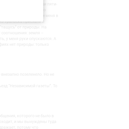
нт проходит через крыши пяти-
ый горизонт, что такого
о у нас дачи, не возили меня в
из Уральска приехали в
е “тащусь” от природы. На
т соотношения: земля –
ть, у меня руки опускаются. А
афиях нет природы: только
е внезапно позеленело. Но не
ъезд “Независимой газеты”. То
общения, которого не было в
оходит, и мы вынуждены туда
здражает, потому что