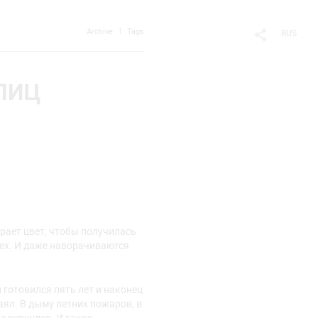
Archive
Tags
RUS
УЛИЦ
рает цвет, чтобы получилась
смех. И даже наворачиваются
 готовился пять лет и наконец
таял. В дыму летних пожаров, в