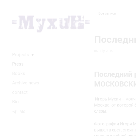
← Все записи
Последн
06 July 2015
Projects
▼
Press
Последний 
Books
МОСКОВСК
Аrchive news
contact
Игорь
Мухин
– молч
Bio
Москва, от которой 
слезы.
Фотографии Игоря
М
вышел в свет, стоят 