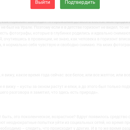
Выйти
Подтвердить
ия, где крыши соединяются с небом. Вот я и сказал, что мой горизо
х домов вдали. Учитель меня обругал, сказал, что это неправильн
 А я никогда поля не видел. Только картинки из учебника. Ну не был
 как горизонт выглядит. Я горожанин до мозга костей: мои предки 
 не был на Урале. Поэтому если я в детстве горизонт не видел, то н
 есть фотографы, которые в глубинке родились и идеально снимаю
Я, очутившись в провинции, не знаю, как человека в горизонт вписа
еба, я нормально себя чувствую и свободно снимаю. На моих фотогр
я вижу, какое время года сейчас: все белое, или все желтое, или вс
 я вижу – кусты за окном растут и елки, а до этого был только под
шего разговора я заметил, что здесь есть природа».
т быть, это поколенческое, возрастное? Вдруг появилось средство 
ют неоднократные попытки уйти из социальных сетей, но время пр
необходимо – следить, что происходит у других. И в то же время ра