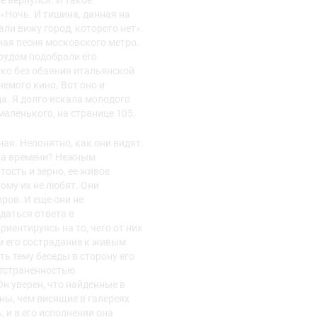
е вернулся. И такое
 «Ночь. И тишина, данная на
али вижу город, которого нет».
ная песня московского метро.
трудом подобрали его
ько без обаяния итальянской
емого кино. Вот оно и
а. Я долго искала молодого
маленького, на странице 105.
ая. Непонятно, как они видят.
ка времени? Нежным
ость и зерно, ее живое
ому их не любят. Они
ров. И еще они не
ждаться ответа в
иентируясь на то, чего от них
м его сострадание к живым
ь тему беседы в сторону его
отстраненностью
н уверен, что найденные в
ны, чем висящие в галереях
 и в его исполнении она