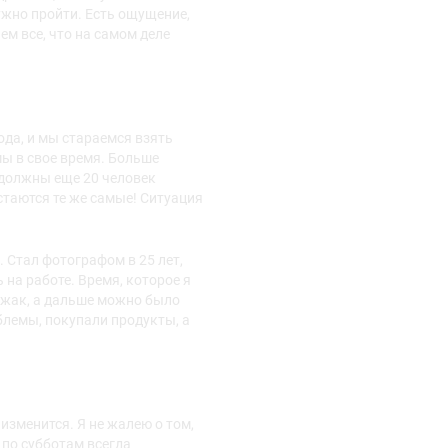
ужно пройти. Есть ощущение,
ем все, что на самом деле
ода, и мы стараемся взять
ы в свое время. Больше
й должны еще 20 человек
остаются те же самые! Ситуация
 Стал фотографом в 25 лет,
 на работе. Время, которое я
пиджак, а дальше можно было
блемы, покупали продукты, а
 изменится. Я не жалею о том,
 по субботам всегда