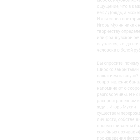
мороке клубной ночи
ощущение, что в каж
век / Дождь, а может
И эти слова повторя
Игорь
Мухин
никак н
творчеству определе
или французской реч
случается, когда на
человека в белой ру
Вы спросите, почему
Широко закрытыми г
нажатием на спуск? 
сопротивление банал
напоминают о скорот
разговорчивы. И их 
распространенном и 
ждут. Игорь
Мухин
–
существам перерожда
личности, собственн
просматривается бо
семейных архивах «ф
произведения фотох