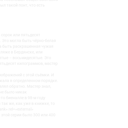
ыл такой понт, что есть
 сорок или пятьдесят
 Это могла быть чёрно-белая
ла быть раскрашенная чужая
пляже в Бердянске, или
сятые – восьмидесятые. Это
пятьдесят килограммов, мастер
изображений с этой съёмки. И
ежала в определенном порядке.
влял обратно. Мастер знал,
 не было никак
то биеналле в 98-м году
так же, как уже в книжке, то
ank» rel=»external»
 этой серии было 300 или 400