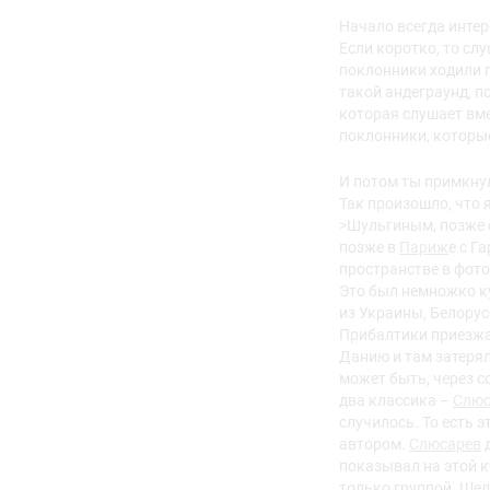
Начало всегда интер
Если коротко, то сл
поклонники ходили п
такой андеграунд, 
которая слушает вме
поклонники, которые
И потом ты примкну
Так произошло, что 
>Шульгиным, позже
позже в
Париж
е с Г
пространстве в фот
Это был немножко ку
из Украины, Белорусс
Прибалтики приезжа
Данию и там затерял
может быть, через с
два классика –
Слюс
случилось. То есть 
автором.
Слюсарев
д
показывал на этой к
только группой. Ше