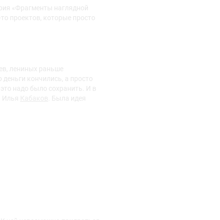
ерия «Фрагменты наглядной
-то проектов, которые просто
цев, лениных раньше
о деньги кончились, а просто
это надо было сохранить. И в
, Илья
Кабаков
. Была идея