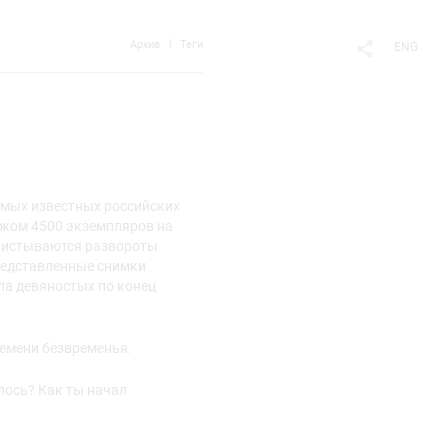
Архив
Теги
ENG
самых известных российских
ажом 4500 экземпляров на
олистываются развороты
Представленные снимки
ла девяностых по конец
ремени безвременья.
алось? Как ты начал