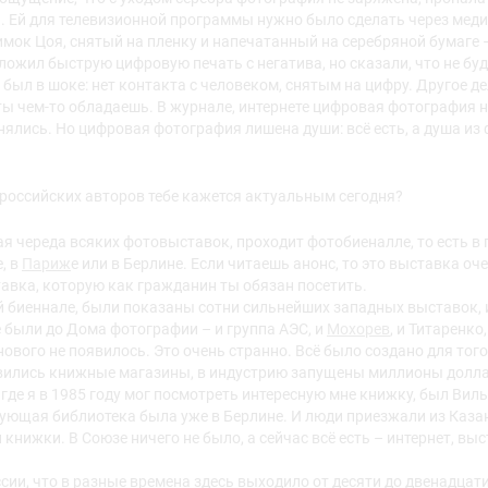
. Ей для телевизионной программы нужно было сделать через мед
мок Цоя, снятый на пленку и напечатанный на серебряной бумаге –
дложил быструю цифровую печать с негатива, но сказали, что не буд
я был в шоке: нет контакта с человеком, снятым на цифру. Другое д
 ты чем-то обладаешь. В журнале, интернете цифровая фотография н
нялись. Но цифровая фотография лишена души: всё есть, а душа из
российских авторов тебе кажется актуальным сегодня?
я череда всяких фотовыставок, проходит фотобиеналле, то есть в 
, в
Париж
е или в Берлине. Если читаешь анонс, то это выставка оч
авка, которую как гражданин ты обязан посетить.
вой биеннале, были показаны сотни сильнейших западных выставок, 
 были до Дома фотографии – и группа АЭС, и
Мохорев
, и Титаренко
 нового не появилось. Это очень странно. Всё было создано для тог
вились книжные магазины, в индустрию запущены миллионы доллар
 где я в 1985 году мог посмотреть интересную мне книжку, был Вил
ующая библиотека была уже в Берлине. И люди приезжали из Казан
книжки. В Союзе ничего не было, а сейчас всё есть – интернет, выс
сии, что в разные времена здесь выходило от десяти до двенадцат