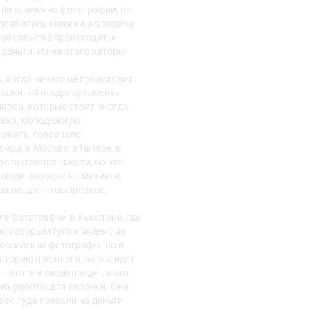
лиза именно фотографии, не
 появились книжки, но задача
кое событие происходит, и
т деньги. Из-за этого авторы
, когда ничего не происходит.
ставки. «Фотодепартамент»
яров, которые стоят иногда
товар, молодежную
овать, голое тело,
ири, в Москве, в Питере, в
с пытаются смести, но это
 люди выходят на митинги,
ошло, долго вызревало,
ле фотографии в Хьюстоне, где
о которым гугл и яндекс не
российские фотографы, но в
сторию прошлого, за это идёт
 вот эти люди поедут, а вот
 их работы для галочки. Они
век туда поехали на деньги