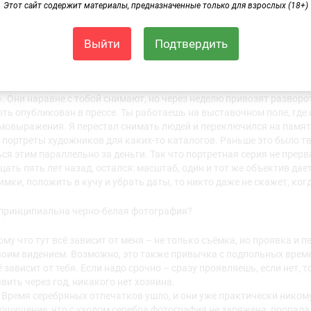
Этот сайт содержит материалы, предназначенные только для взрослых (18+)
ся твой стиль, если говорить о советском периоде, девяностых и
то всё-таки неживые предметы, статичные, концептуальная серия, а 
 – люди, репортаж, город?
Выйти
Подтвердить
ьной молодёжи был закончен, потому что изменились отношения в с
граф, у которого нет публикаций. Потому что приезжают люди из 
. Они наравне с тобой снимают, но через неделю привозят разворот
ть опубликован в прессе. Ты работаешь на выставочном поле, где 
овыражения. Я перестал снимать людей и переключился на памятн
портреты художников для каких-то каталогов. Раньше это было тв
ся этим параллельно за деньги. Так что портретная серия не прер
ать пять лет назад, остался: масштаб, один и тот же объектив да
имки, положить в кучу и убрать даты, то никто даже не скажет, ког
 принципиальна черно-белая фотография?
у что тут всё зависит от меня – не только съёмка, но проявка и печ
оим видением. Возможно, это также привычка с подпольных времен
 зависит от тебя. Если надо срочно – сразу проявляешь, если нет, 
вить через год, никакого нет хозяина.
 Время серебряных отпечатков ушло, и они уже практически никому
ощущение, что с уходом серебра фотография не заряжена, пропала 