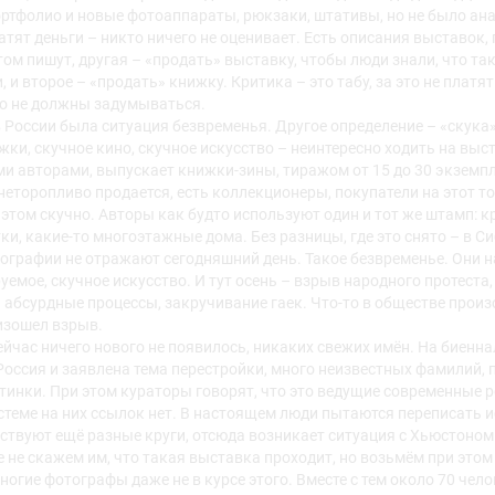
ртфолио и новые фотоаппараты, рюкзаки, штативы, но не было ана
атят деньги – никто ничего не оценивает. Есть описания выставок,
том пишут, другая – «продать» выставку, чтобы люди знали, что та
, и второе – «продать» книжку. Критика – это табу, за это не платя
то не должны задумываться.
в России была ситуация безвременья. Другое определение – «скука»
ки, скучное кино, скучное искусство – неинтересно ходить на вы
и авторами, выпускает книжки-зины, тиражом от 15 до 30 экземпл
о неторопливо продается, есть коллекционеры, покупатели на этот 
этом скучно. Авторы как будто используют один и тот же штамп: кр
и, какие-то многоэтажные дома. Без разницы, где это снято – в Сиб
ографии не отражают сегодняшний день. Такое безвременье. Они на
емое, скучное искусство. И тут осень – взрыв народного протеста,
и абсурдные процессы, закручивание гаек. Что-то в обществе произ
изошел взрыв.
ейчас ничего нового не появилось, никаких свежих имён. На биенна
оссия и заявлена тема перестройки, много неизвестных фамилий, п
тинки. При этом кураторы говорят, что это ведущие современные 
теме на них ссылок нет. В настоящем люди пытаются переписать и
ствуют ещё разные круги, отсюда возникает ситуация с Хьюстоном –
же не скажем им, что такая выставка проходит, но возьмём при этом
ногие фотографы даже не в курсе этого. Вместе с тем около 70 чело