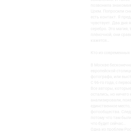
позвонила знакомая
Цоем. Попросили сни
есть контакт. Я пре
чувствует. Два дня 
серебро. Это магия,
плёночной, они срав
кажется…
Кто из современных 
В Москве бесконечна
европейской столице
фотографа, или выст
С 96-го года, с пер
Все авторы, которые
остались, но ничего
анализировали, поя
единственное место,
фотообщества. След
потому что там были 
что будет сейчас…
Одна из проблем Рос