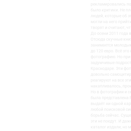
рекламировались по
было критики. Не пл
людей, которые об э
могли на него прийти
творят и считают, ч
До осени 2011 года 
Отсюда скучные книж
занимается молодым
до 120 евро. Всё эт
фотографию. Но при 
задумчивые подростк
Краснодаре. Эти фот
довольно самоцитиру
реагируют на все эт
накапливалось, про
Но в фотографии и с
была представлена Р
выдаёт ни одной кар
любой поисковой сис
борьба сейчас. Суще
эти не поедут. И да
каталог издали, но м