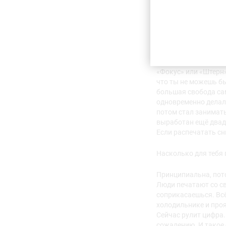
Как трансформировал
Советская серия – э
нечто совсем другое
Проект о рок-н-ролл
находиться как фото
«Фокус» или «Штерн»
что ты не можешь бы
большая свобода сам
одновременно делал 
потом стал занимать
выработан ещё двадц
Если распечатать сн
Насколько для тебя
Принципиальна, потом
Люди печатают со св
соприкасаешься. Всё
холодильнике и проя
Сейчас рулит цифра.
сожалению. И такое 