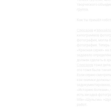
творческого объедин
группа.
Как ты пришёл собс
Слюсарев
и
Михайл
килограммов фотогр
фотография, могла 
фотография. Теперь 
«Красная серия» на 
задавало определённ
должен сделать в зр
Слюсарев
тоже делал
это тоже была такая
Если серию смотрели
как снимки должны с
задокументировано, 
«Историю болезни», 
есть ни одна фотог
title=»Шульгин» >Шу
работ.