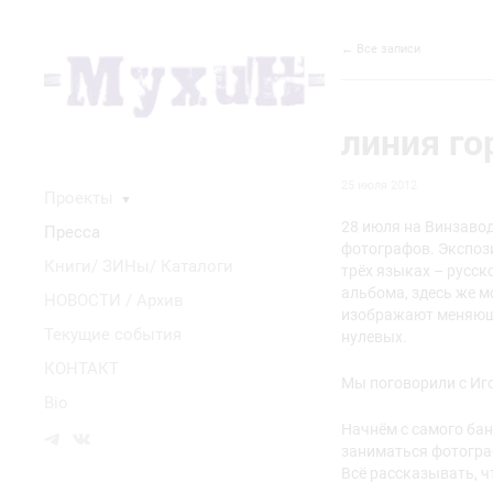
← Все записи
линия го
25 июля 2012
Проекты
▼
28 июля на Винзаво
Пресса
фотографов. Экспоз
Книги/ ЗИНы/ Каталоги
трёх языках – русск
альбома, здесь же м
НОВОСТИ / Архив
изображают меняющу
Текущие события
нулевых.
КОНТАКТ
Мы поговорили с И
Bio
Начнём с самого бан
заниматься фотогр
Всё рассказывать, ч