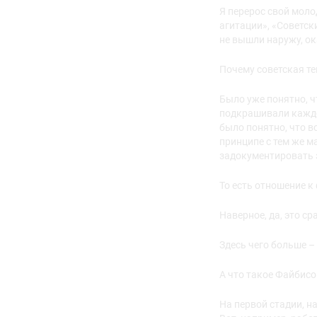
Я перерос свой моло
агитации», «Советск
не вышли наружу, ок
Почему советская т
Было уже понятно, ч
подкрашивали каждой
было понятно, что в
принципе с тем же 
задокументировать э
То есть отношение к
Наверное, да, это ср
Здесь чего больше –
А что такое Файбисо
На первой стадии, н