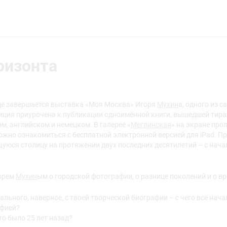
ризонта
де завершается выставка «Моя Москва» Игоря
Мухин
а, одного из 
иция приурочена к публикации одноимённой книги, вышедшей тир
ом, английском и немецком. В галерее «
Меглинская
» на экране пр
ожно ознакомиться с бесплатной электронной версией для iPad. 
юся столицу на протяжении двух последних десятилетий – с нача
горем
Мухин
ым о городской фотографии, о разнице поколений и о в
ального, наверное, с твоей творческой биографии – с чего всё нач
афией?
то было 25 лет назад?