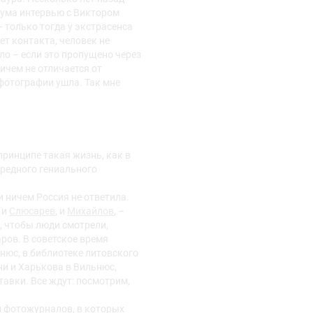
иума интервью с Виктором
 только тогда у экстрасенса
ет контакта, человек не
ело – если это пропущено через
ичем не отличается от
 фотографии ушла. Так мне
принципе такая жизнь, как в
ередного гениального
и ничем Россия не ответила.
, и
Слюсарев
, и
Михайлов
, –
о, чтобы люди смотрели,
ов. В советское время
ьнюс, в библиотеке литовского
и и Харькова в Вильнюс,
тавки. Все ждут: посмотрим,
и фотожурналов, в которых