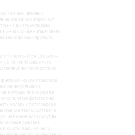
дной жизнью. Звезды и
ице. И возник интерес: вот
ктом – снимать молодёжь,
ипе, меня больше интересовали
да такой формой протеста.
ts/1/?lang=ru» title=»Шульгин»
м и Б.
Михайлов
ым, и чуть
едставляет на постсоветском
 Приезжали какие-то мастера
аже какие-то люди из
ов, который позже уехал в
к-н-ролл, через фотографию,
 шесть молодых фотографов и
выставки в таком составе не
 и не пересекался с другим
 альбомы в рюкзаке,
е, пробиться можно было
шла небольшая общая выставка