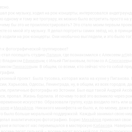
есно.
ушал рок-музыку, ходил на рок-концерты, интересовался андеграун
о одному и тому же тротуару, их можно было встретить просто на ул
почему бы это не проиллюстрировать? Это стало моим первым прое
сте со мной эту музыку. Я делал портреты самих звёзд, но, в принц
 ходили на рок-концерты. Они необычно выглядели, и это было тог
л к фотографической группировке?
я стал посещать студию
Лапин
а, где познакомился с Алексеем
art
is
 с Владиком
Ефимов
ым, с Ильей Пигановым, потом со А.
Слюсарев
ы
ариком
Пинхасов
ым. В общем, со всеми, кто сейчас что-то собой пр
ографии.
хонный проект. Была тусовка, которая жила на кухне у Пиганова.
ии, Харькова, Одессы, Ленинграда, ну, в общем, из всех городов, д
ли, приличные фотографы из Эстонии. Был еще такой Андрей Аксён
ся, пропал. Жизнь бурлила. И почему-то всё это возникло через ро
овременное искусство. Образовали группу, куда входило пять или
арев
и
Михайлов
. Никакого манифеста не было, и, по-моему, даже 
это было больше моральной поддержкой. Каждый занимал свою нишу
елал аналитическую фотографию. Борис
Михайлов
привозил свои
ухне и потом от нас перемещался в мастерскую
Кабаков
а. Наверно
л восемьдесят седьмой – восемьдесят восьмой год. Потом произо