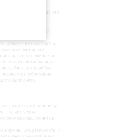
 двухтысячных годах?
то, что снимаешь сейчас, это
реде. Ты уже там не мог
какого-нибудь журнала
ы, и тебе уже некомфортно,
цензура менее видна и
ики, на что-то неживое, но
орчество и вдохновение, а
валась. Язык, который был
ет похожесть изображения.
да это было снято.
ать, я ни от кого не завишу.
 – ты ни с чем не
то пленку можешь хранить в
 не нужны. Это реальность. К
аура. Несколько лет назад