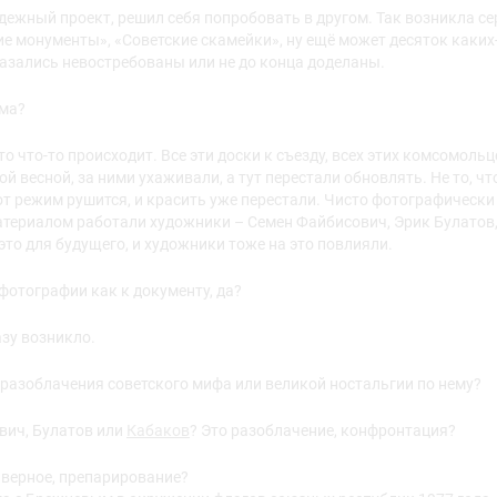
дежный проект, решил себя попробовать в другом. Так возникла с
ие монументы», «Советские скамейки», ну ещё может десяток каких
азались невостребованы или не до конца доделаны.
ема?
то что-то происходит. Все эти доски к съезду, всех этих комсомоль
 весной, за ними ухаживали, а тут перестали обновлять. Не то, чт
от режим рушится, и красить уже перестали. Чисто фотографически 
материалом работали художники – Семен Файбисович, Эрик Булатов
то для будущего, и художники тоже на это повлияли.
 фотографии как к документу, да?
азу возникло.
 разоблачения советского мифа или великой ностальгии по нему?
вич, Булатов или
Кабаков
? Это разоблачение, конфронтация?
аверное, препарирование?