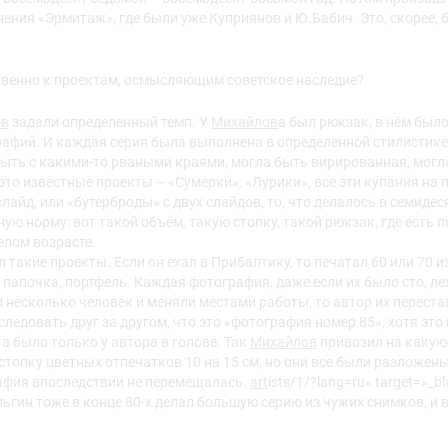
ения «Эрмитаж», где были уже Куприянов и Ю.Бабич. Это, скорее, б
твенно к проектам, осмысляющим советское наследие?
ов
задали определенный темп. У
Михайлов
а был рюкзак, в нём было
афий. И каждая серия была выполнена в определенной стилистике.
быть с какими-то рваными краями, могла быть вирированная, мог
это известные проекты – «Сумерки», «Лурики», все эти купания на 
слайд, или «бутерброды» с двух слайдов, то, что делалось в семиде
ую норму: вот такой объём, такую стопку, такой рюкзак, где есть 
елом возрасте.
 такие проекты. Если он ехал в Прибалтику, то печатал 60 или 70 
 папочка, портфель. Каждая фотография, даже если их было сто, л
 несколько человек и меняли местами работы, то автор их переста
ледовать друг за другом, что это «фотография номер 85», хотя это
а было только у автора в голове. Так
Михайлов
привозил на какую-
стопку цветных отпечатков 10 на 15 см, но они все были разложены 
рафия впоследствии не перемещалась.
art
ists/1/?lang=ru» target=»_bl
льгин тоже в конце 80-х делал большую серию из чужих снимков, и в