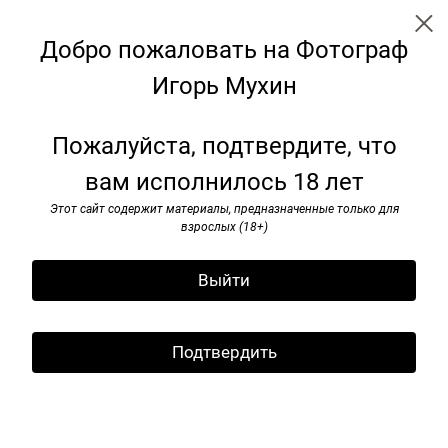
Добро пожаловать на Фотограф
Игорь Мухин
← Все записи
Архив
Теги
Пожалуйста, подтвердите, что
вам исполнилось 18 лет
Публикация: "Igor Moukhin by
Taryn Jones. Art in Russia"
Этот сайт содержит материалы, предназначенные только для
взрослых (18+)
09 марта 2012
Выйти
Подтвердить