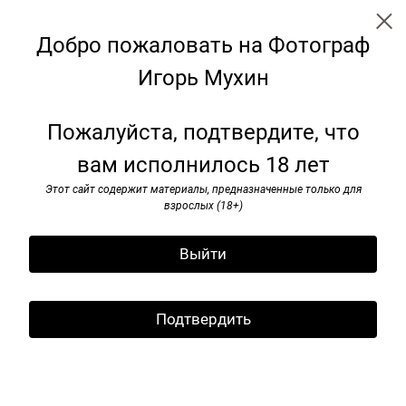
Добро пожаловать на Фотограф
Игорь Мухин
← Все записи
Архив
Теги
Пожалуйста, подтвердите, что
вам исполнилось 18 лет
Последний романтик
МОСКОВСКИХ УЛИЦ
Этот сайт содержит материалы, предназначенные только для
взрослых (18+)
06 июля 2015
Выйти
Последний романтик
МОСКОВСКИХ УЛИЦ
Подтвердить
Игорь
Мухин
– молчаливый летописец
столицы. Он вычитает себя из пространства,
убирает цвет, чтобы получилась Москва, от