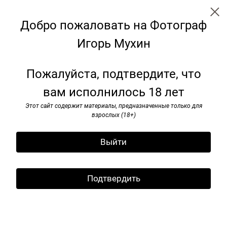
Добро пожаловать на Фотограф
Игорь Мухин
← Все записи
Архив
Теги
Пожалуйста, подтвердите, что
вам исполнилось 18 лет
«Праздник», который всегда с
тобой. О новой книге Игоря
Этот сайт содержит материалы, предназначенные только для
взрослых (18+)
Мухина «Weekend». Ольга
Бубич
Выйти
12 сентября 2017
Подтвердить