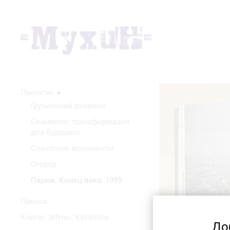
Проекты
▼
Грузинский дневник
Скамейки: трансформация
для будущего
Советские монументы
Огород
Париж. Конец века. 1999
Пресса
Книги/ ЗИНы/ Каталоги
До