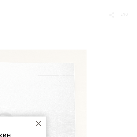
ENG
хин