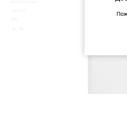
Аrchive news
contact
Пож
Bio