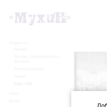
Projects
▼
Georgia
Benches: transformation for
the future
Soviet monuments
Garden
Paris. 1999
Press
Books
Доб