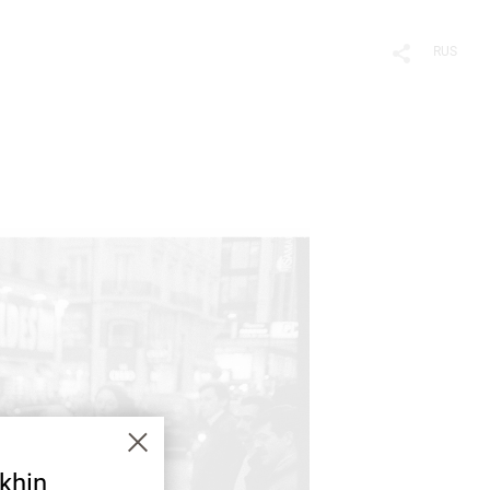
RUS
khin