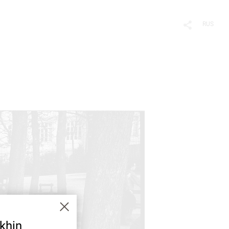
RUS
khin