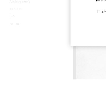
Аrchive news
contact
Пож
Bio