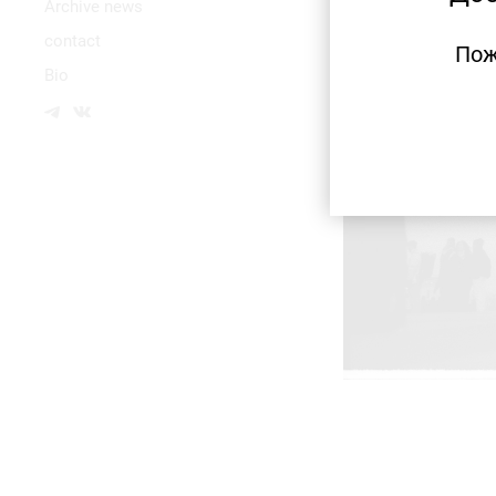
Аrchive news
contact
Пож
Bio