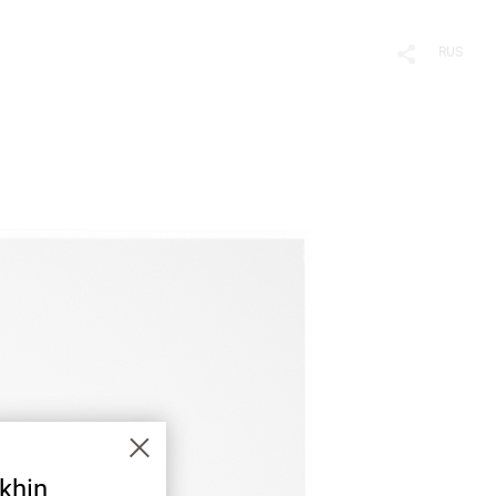
RUS
khin