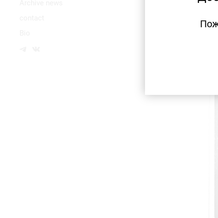
Аrchive news
contact
Пож
Bio