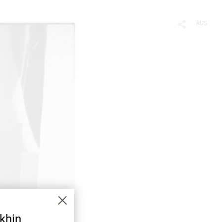
RUS
khin