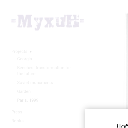
Projects
▼
Georgia
Benches: transformation for
the future
Soviet monuments
Garden
Paris. 1999
Press
Books
Доб