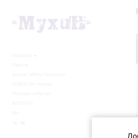
Проекты
▼
Пресса
Книги/ ЗИНы/ Каталоги
НОВОСТИ / Архив
Текущие события
КОНТАКТ
Bio
До