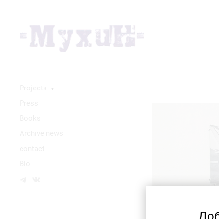
Projects
▼
Press
Books
Аrchive news
contact
Bio
Доб