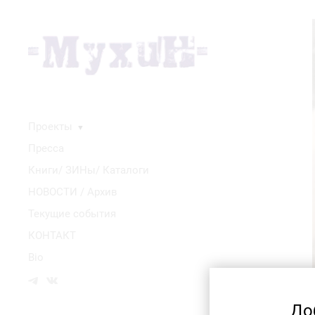
Проекты
▼
Пресса
Книги/ ЗИНы/ Каталоги
НОВОСТИ / Архив
Текущие события
КОНТАКТ
Bio
До