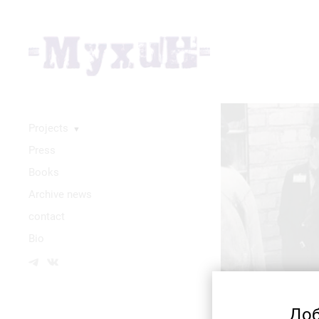
Projects
▼
Press
Books
Аrchive news
contact
Bio
Доб