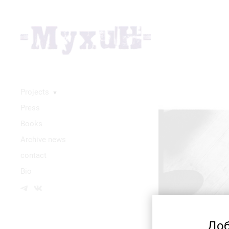
Projects
▼
Press
Books
Аrchive news
contact
Bio
Доб