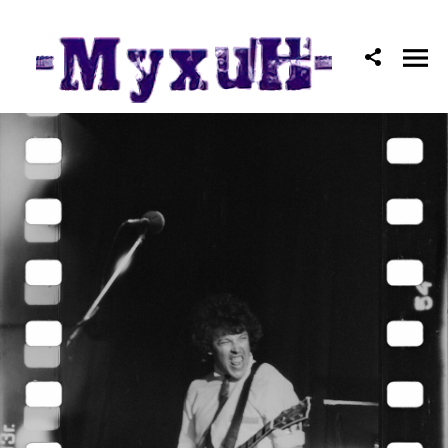
I’ve seen rоck and rоll. 1985-1991