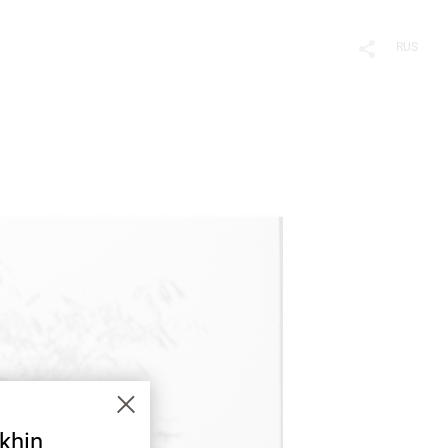
RUS
khin