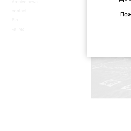
Аrchive news
contact
Пож
Bio