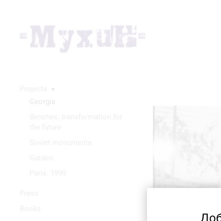
Projects
▼
Georgia
Benches: transformation for
the future
Soviet monuments
Garden
Paris. 1999
Press
Books
Доб