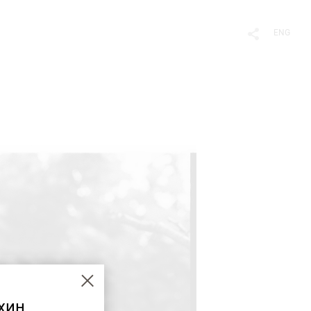
ENG
хин