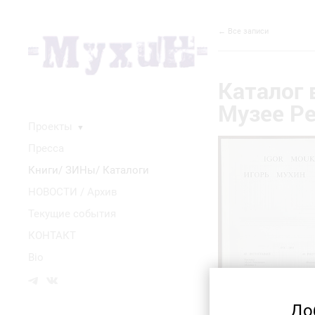
← Все записи
Каталог 
Музее Р
Проекты
▼
Пресса
Книги/ ЗИНы/ Каталоги
НОВОСТИ / Архив
Текущие события
КОНТАКТ
Bio
До