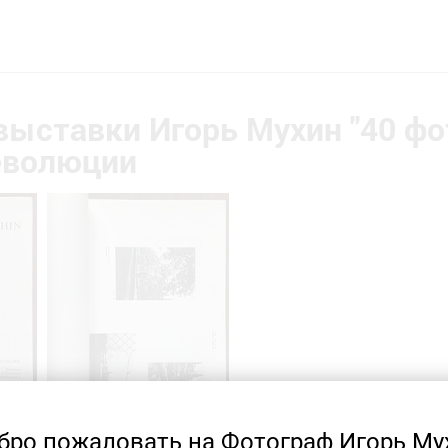
выставки Игорь Мухин "40 фо
еволюции
бро пожаловать на Фотограф Игорь Му