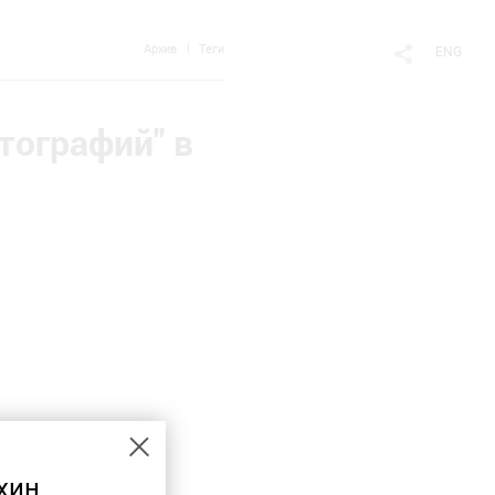
Архив
Теги
ENG
тографий" в
хин