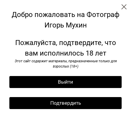
Добро пожаловать на Фотограф
Игорь Мухин
← Все записи
Архив
Теги
Пожалуйста, подтвердите, что
вам исполнилось 18 лет
И. Мyxин. «Избранное».
Этот сайт содержит материалы, предназначенные только для
И. Мyxин. «Избранное».
взрослых (18+)
Текст А. Зельдович.
Выйти
Издание Галереи «Глаз» /Мультимедийного
комплекса актуальных искусств и Арт - кафе
Подтвердить
Галерея
Москва. 2005