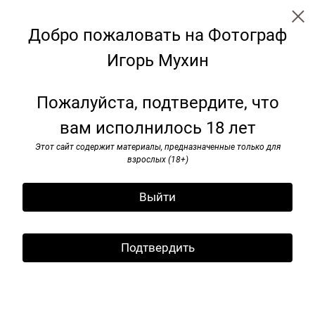
Добро пожаловать на Фотограф
Игорь Мухин
← Все записи
Архив
Теги
Пожалуйста, подтвердите, что
вам исполнилось 18 лет
I. Mоukhin. «Wien Вена Vienna».
Этот сайт содержит материалы, предназначенные только для
I. Mоukhin. «Wien Вена Vienna».
взрослых (18+)
Text by Peter Weiermair, Constantin Bokhrov.
Выйти
Krinzinger Projekte.
Подтвердить
Vienna. 2004