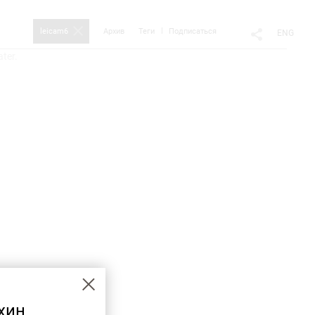
leicam6
Архив
Теги
Подписаться
ENG
ater.
хин