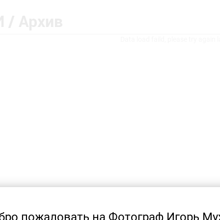
 / Архив
Data load faild, please try again l
бро пожаловать на Фотограф Игорь Му