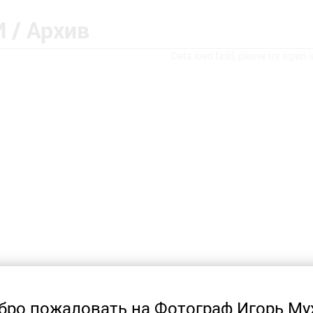
 / Архив
Data load faild, please try again l
бро пожаловать на Фотограф Игорь Му