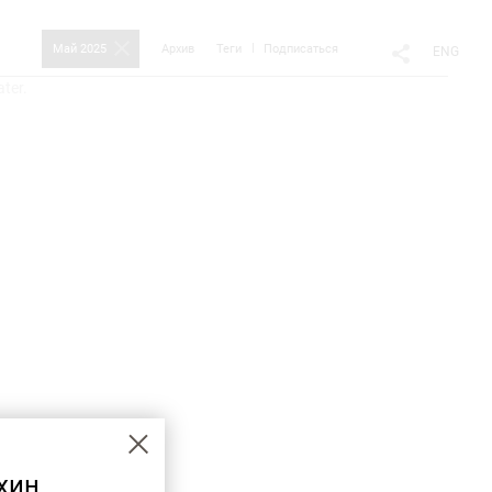
Май 2025
Архив
Теги
Подписаться
ENG
ater.
хин