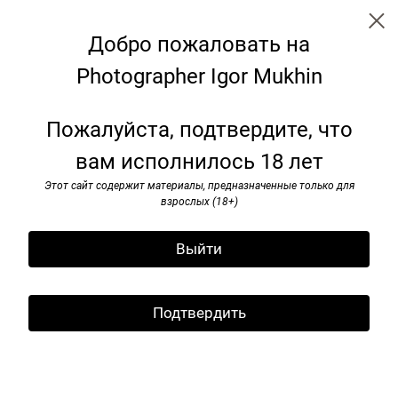
Добро пожаловать на
Photographer Igor Mukhin
← Все записи
Archive
Subscribe
Пожалуйста, подтвердите, что
вам исполнилось 18 лет
Работа с архивом. Пикник
"АФИШИ", август 2011 г.
Этот сайт содержит материалы, предназначенные только для
взрослых (18+)
01 February 2024
Выйти
Подтвердить