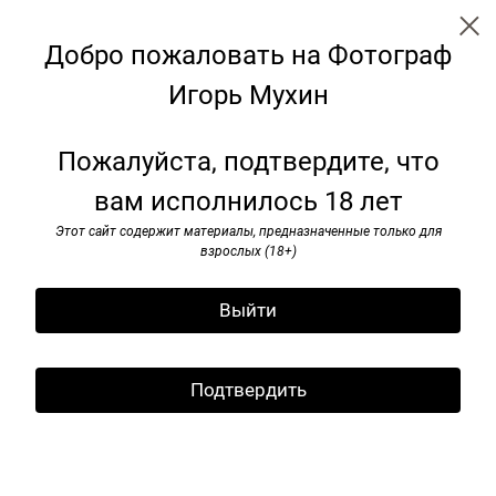
Добро пожаловать на Фотограф
Игорь Мухин
← Все записи
Архив
Теги
Подписаться
Пожалуйста, подтвердите, что
Подпишитесь на рассылку
вам исполнилось 18 лет
Июнь. Учебная фотопрогулка с
Подпишитесь на рассылку
Андреем, Серафимой и
Этот сайт содержит материалы, предназначенные только для
и я буду информировать вас
взрослых (18+)
Сабыром
о новых публикациях
Выйти
14 июня 2026
Подтвердить