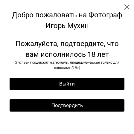
Добро пожаловать на Фотограф
Игорь Мухин
← Все записи
Архив
Теги
Подписаться
Пожалуйста, подтвердите, что
Подпишитесь на рассылку
вам исполнилось 18 лет
Июнь. 2026
Подпишитесь на рассылку
Этот сайт содержит материалы, предназначенные только для
и я буду информировать вас
11 июня 2026
взрослых (18+)
о новых публикациях
Выйти
Подтвердить