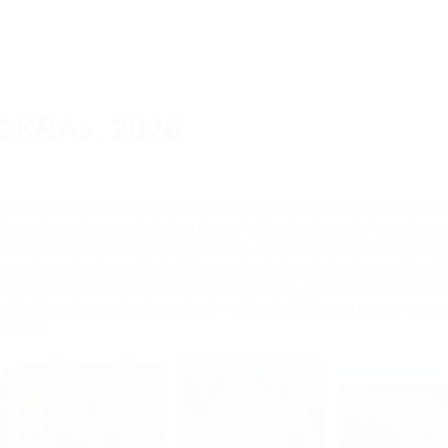
СКВА». 2026
и работы классиков московского концептуализма и соц-арта: Эрик
Макаревича, Бориса Орлова и Леонида Сокова, произведения выш
 Сергея Мироненко, Бориса Матросова, Константина Латышева, Гош
ажная архитектура» Юрия Аввакумова, фото работы Бориса Михайл
ые и графические работы Никиты Алексеева, Семена Файбисовича
и, Ростана Тавасиева, Анны Желудь, Василия Шумова и молодых х
е годы.