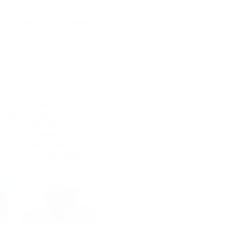
Архив
Теги
Подписаться
ENG
а Булатова, Виктора
едших на художественную
и Острецова и Павла
ова, Игоря Мухина, Татьяны
, Константина Батынкова,
удожников чей творческий