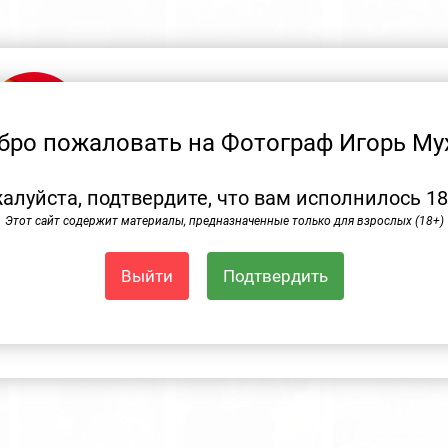
Подпишитесь на рассылку
Подпишитесь на рассылку
бро пожаловать на Фотограф Игорь Му
и я буду информировать вас
о новых публикациях
алуйста, подтвердите, что вам исполнилось 18
Этот сайт содержит материалы, предназначенные только для взрослых (18+)
Выйти
Подтвердить