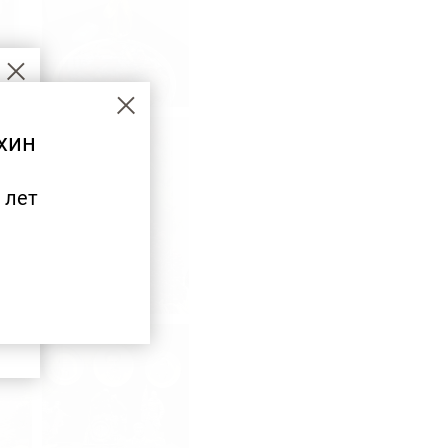
хин
 лет