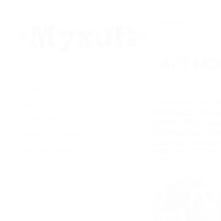
← Все записи
«АРТ МО
15 мая 2026
Проекты
▼
С
обрание включает 
Пресса
Пивоварова, Игоря 
Книги/ ЗИНы/ Каталоги
сцену в 1980-е годы
Пепперштейна, «бум
НОВОСТИ / Архив
Либерман, живописн
Текущие события
Александра Петрелл
путь начался в 2000-
КОНТАКТ
Bio