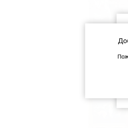
До
Пож