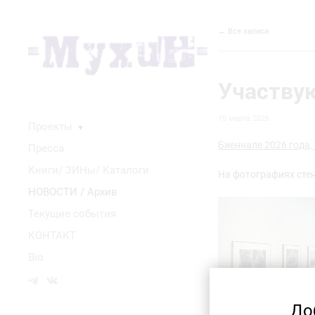
← Все записи
Участвую
15 марта 2026
Проекты
▼
Биеннале 2026 года, G
Пресса
Книги/ ЗИНы/ Каталоги
На фотографиях сте
НОВОСТИ / Архив
Текущие события
КОНТАКТ
Bio
До