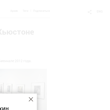
Архив
Теги
Подписаться
ENG
 Хьюстоне
Биеннале 2012 года.
хин