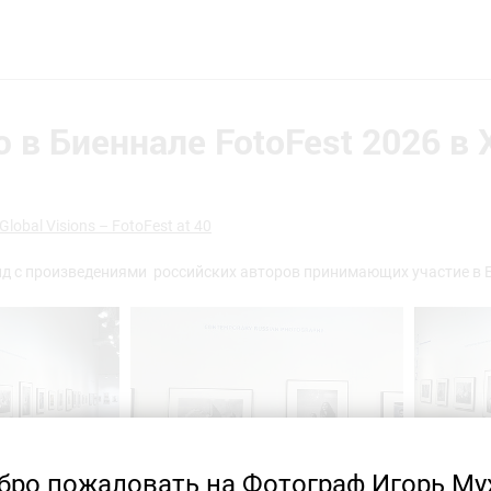
 в Биеннале FotoFest 2026 в
lobal Visions – FotoFest at 40
нд с произведениями российских авторов принимающих участие в 
бро пожаловать на Фотограф Игорь Му