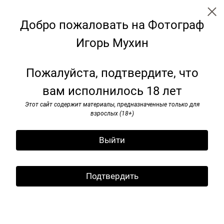
Добро пожаловать на Фотограф
Игорь Мухин
← Все записи
Архив
Теги
Подписаться
Пожалуйста, подтвердите, что
Подпишитесь на рассылку
вам исполнилось 18 лет
Книга в продаже: «Igor
Подпишитесь на рассылку
Mоukhin: My Mоscow»
Этот сайт содержит материалы, предназначенные только для
и я буду информировать вас
взрослых (18+)
о новых публикациях
05 марта 2026
Выйти
«Igor Mоukhin: My Mоscow»
Фотографии 1990 х — 2010 гг.
Подтвердить
Publisher : Schilt Publishing b.v. (11 June 2012)
Preface: Zakhar Prilepin