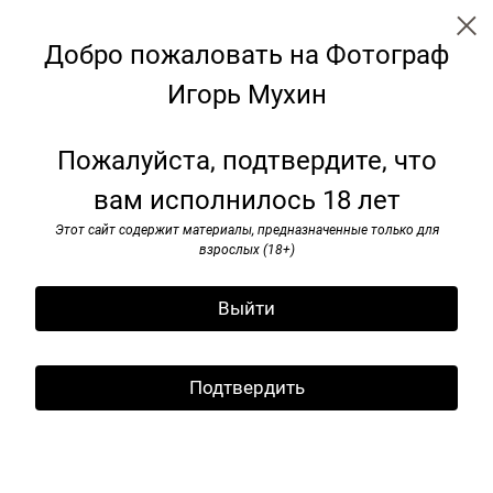
Добро пожаловать на Фотограф
Игорь Мухин
← Все записи
Архив
Теги
Подписаться
Пожалуйста, подтвердите, что
Подпишитесь на рассылку
вам исполнилось 18 лет
Проект "ПАТРИКИ" на
Подпишитесь на рассылку
выставке: Преподаватели
Этот сайт содержит материалы, предназначенные только для
и я буду информировать вас
взрослых (18+)
Школы дизайна на биеннале
о новых публикациях
искусства фотографии в
Выйти
Чаньчжоу
14 декабря 2025
Подтвердить
Участники: Арсений Мещеряков, Владислав
Ефимов, Игорь Мухин, Павел Самохвалов,
Паулина Стадник, Митя Харшак