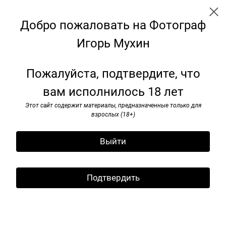
Добро пожаловать на Фотограф
Игорь Мухин
← Все записи
Архив
Теги
Подписаться
Пожалуйста, подтвердите, что
Подпишитесь на рассылку
вам исполнилось 18 лет
Эрик Булатов. Москва. 2012
Подпишитесь на рассылку
Этот сайт содержит материалы, предназначенные только для
и я буду информировать вас
12 ноября 2025
взрослых (18+)
о новых публикациях
для "АФИШИ"
Выйти
Подтвердить