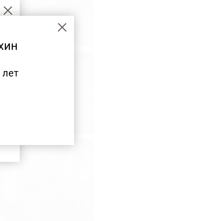
хин
 лет