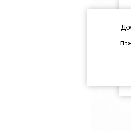
До
Пож