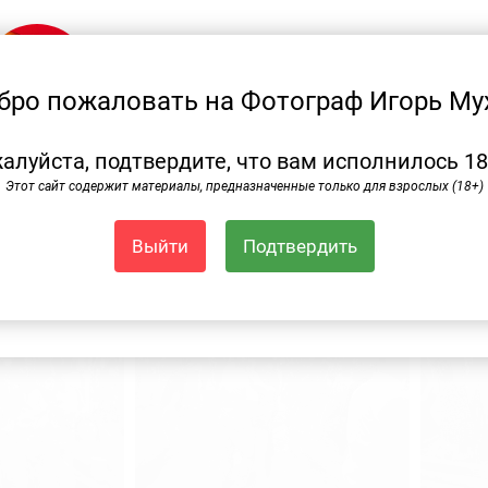
Подпишитесь на рассылку
Подпишитесь на рассылку
бро пожаловать на Фотограф Игорь Му
и я буду информировать вас
о новых публикациях
алуйста, подтвердите, что вам исполнилось 18
Этот сайт содержит материалы, предназначенные только для взрослых (18+)
Выйти
Подтвердить