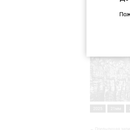
Пож
2025
21мм
← Предыдущая запи