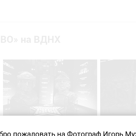
СВО» на ВДНХ
бро пожаловать на Фотограф Игорь Му