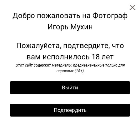
Добро пожаловать на Фотограф
Игорь Мухин
← Все записи
Архив
Теги
Подписаться
Пожалуйста, подтвердите, что
Подпишитесь на рассылку
вам исполнилось 18 лет
Коллаборация Игорь Мухин x
Подпишитесь на рассылку
Траектория
Этот сайт содержит материалы, предназначенные только для
и я буду информировать вас
взрослых (18+)
о новых публикациях
29 мая 2025
Выйти
Интересная традиция в ХХI веке
заинтересовать молодое поколение
классической фотографией
Подтвердить
через коллаборации со спортивными брендами
Фильм
и
магазин