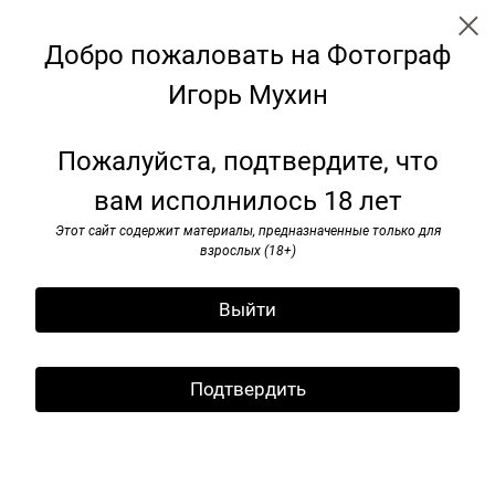
Добро пожаловать на Фотограф
Игорь Мухин
← Все записи
Архив
Теги
Подписаться
Пожалуйста, подтвердите, что
Подпишитесь на рассылку
вам исполнилось 18 лет
Выставка «Великий Карл» в
Подпишитесь на рассылку
Михайловском дворце
Этот сайт содержит материалы, предназначенные только для
и я буду информировать вас
взрослых (18+)
о новых публикациях
13 февраля 2025
Выйти
Государственный Русский музей представляет
выставку «Великий Карл. К 225-летию со дня
рождения К.П. Брюллова» в Михайловском
Подтвердить
дворце.