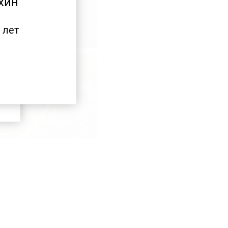
хин
 лет