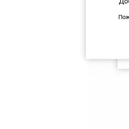
До
Пож