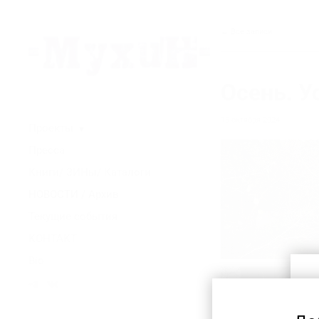
← Все записи
Осень. У
16 октября 2024
Проекты
▼
Пресса
Книги/ ЗИНы/ Каталоги
НОВОСТИ / Архив
Текущие события
КОНТАКТ
Bio