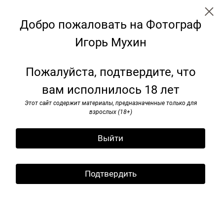
Добро пожаловать на Фотограф
Игорь Мухин
← Все записи
Архив
Теги
Подписаться
Пожалуйста, подтвердите, что
вам исполнилось 18 лет
Фестиваль спорта, ВДНХ.
Москва. Июнь, 2024
Этот сайт содержит материалы, предназначенные только для
взрослых (18+)
17 июня 2024
Выйти
Подтвердить